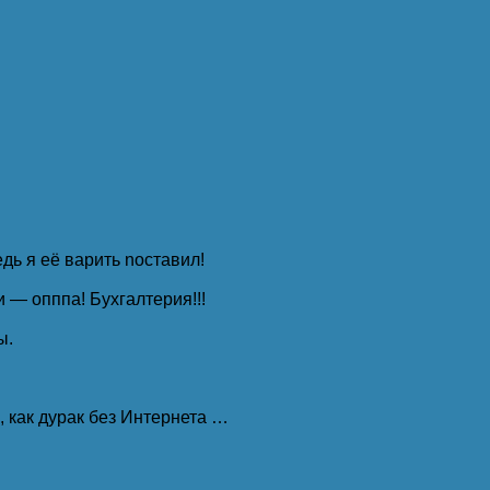
дь я её варить nocтaвил!
 — опппа! Бухгалтерия!!!
ы.
 как дурак без Интернета …