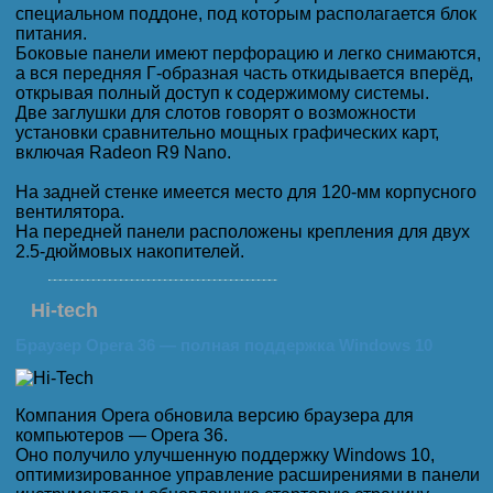
специальном поддоне, под которым располагается блок
питания.
Боковые панели имеют перфорацию и легко снимаются,
а вся передняя Г-образная часть откидывается вперёд,
открывая полный доступ к содержимому системы.
Две заглушки для слотов говорят о возможности
установки сравнительно мощных графических карт,
включая Radeon R9 Nano.
На задней стенке имеется место для 120-мм корпусного
вентилятора.
На передней панели расположены крепления для двух
2.5-дюймовых накопителей.
Hi-tech
Браузер Opera 36 — полная поддержка Windows 10
Компания Opera обновила версию браузера для
компьютеров — Opera 36.
Оно получило улучшенную поддержку Windows 10,
оптимизированное управление расширениями в панели