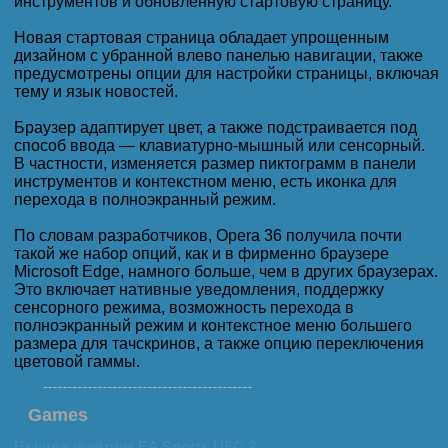
инструментов и обновленную стартовую страницу.
Новая стартовая страница обладает упрощенным
дизайном с убранной влево панелью навигации, также
предусмотрены опции для настройки страницы, включая
тему и язык новостей.
Браузер адаптирует цвет, а также подстраивается под
способ ввода — клавиатурно-мышный или сенсорный.
В частности, изменяется размер пиктограмм в панели
инструментов и контекстном меню, есть иконка для
перехода в полноэкранный режим.
По словам разработчиков, Opera 36 получила почти
такой же набор опций, как и в фирменно браузере
Microsoft Edge, намного больше, чем в других браузерах.
Это включает нативные уведомления, поддержку
сенсорного режима, возможность перехода в
полноэкранный режим и контекстное меню большего
размера для тачскринов, а также опцию переключения
цветовой гаммы.
Games
Вышел файтинг EA Sports UFC 2