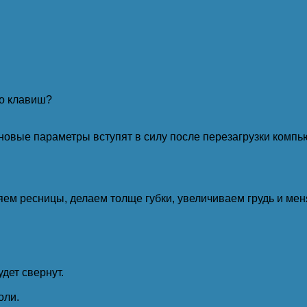
го клавиш?
овые параметры вступят в силу после перезагрузки компь
няем ресницы, делаем толще губки, увеличиваем грудь и мен
дет свернут.
оли.