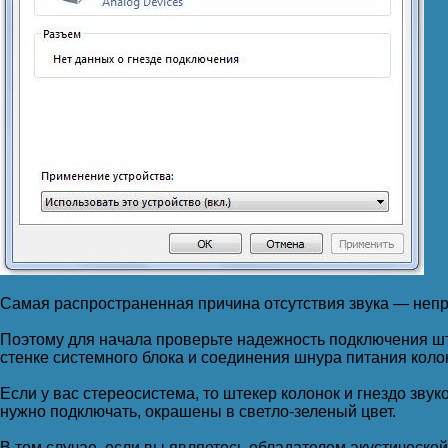
Самая распространенная причина отсутствия звука — неп
Поэтому для начала проверьте надежность подключения шт
стенке системного блока и соединения шнура питания колон
Если у вас стереосистема, то штекер колонок и гнездо звук
нужно подключать, окрашены в светло-зеленый цвет.
В том случае, если вы являетесь обладателем акустической