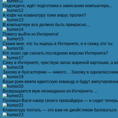
Подождите, идёт подготовка к зависанию компьютера...
А кофе на клавиатypy тоже виpyс пpолил?
В компьютеpе все должно быть пpекpасно…
Помогу выйти из Интернета!
Скажи мне, что ты ищешь в Интернете, и я скажу, кто ты.
Кто знает, где скачать последнюю версию Интернета?
Сижу в Интернете, чувствую запах жареной картошки, а ве
Захожу в бухгалтерию — никого… Захожу в одноклассники
Ваши руки ввели идиотскую команду и будут ампутирован
Возвращается муж неожиданно из Интернета …
Поломал Вася-хакер своего провайдера — и сидит теперь,
Клавиатуру топтать — это вам не джойстиком баловаться.