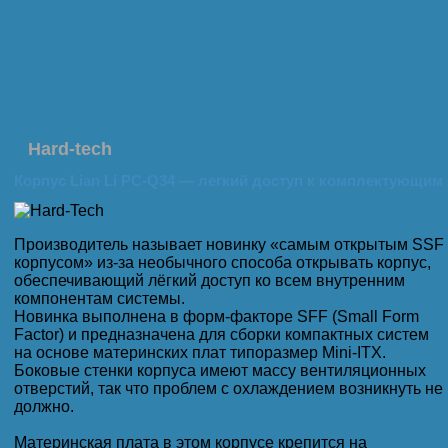
Hard-tech
Корпус Lian Li PC-Q34 — легкий доступ к комплектующим
Производитель называет новинку «самым открытым SSF
корпусом» из-за необычного способа открывать корпус,
обеспечивающий лёгкий доступ ко всем внутренним
компонентам системы.
Новинка выполнена в форм-факторе SFF (Small Form
Factor) и предназначена для сборки компактных систем
на основе материнских плат типоразмер Mini-ITX.
Боковые стенки корпуса имеют массу вентиляционных
отверстий, так что проблем с охлаждением возникнуть не
должно.
Материнская плата в этом корпусе крепится на