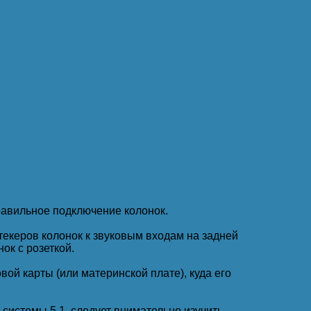
равильное подключение колонок.
екеров колонок к звуковым входам на задней
ок с розеткой.
овой карты (или материнской плате), куда его
 системы 5.1, следует внимательно изучить