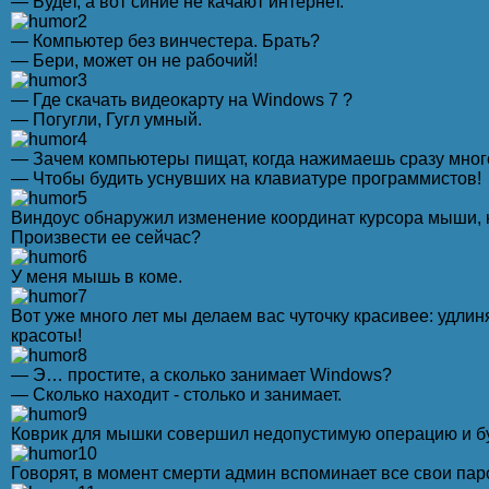
— Будет, а вот синие не качают интернет.
— Компьютер без винчестера. Брать?
— Бери, может он не рабочий!
— Где скачать видеокарту на Windows 7 ?
— Погугли, Гугл умный.
— Зачем компьютеры пищат, когда нажимаешь сразу мно
— Чтобы будить уснувших на клавиатуре программистов!
Виндоус обнаружил изменение координат курсора мыши, н
Произвести ее сейчас?
У меня мышь в коме.
Boт уже много лет мы делаем вас чуточку красивее: удли
красоты!
— Э… простите, а сколько занимает Windows?
— Сколько находит - столько и занимает.
Коврик для мышки совершил недопустимую операцию и бу
Говорят, в момент смерти админ вспоминает все свои пар