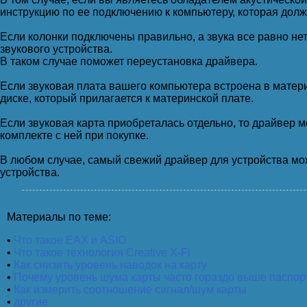
инструкцию по ее подключению к компьютеру, которая долж
Если колонки подключены правильно, а звука все равно нет
звукового устройства.
В таком случае поможет переустановка драйвера.
Если звуковая плата вашего компьютера встроена в матери
диске, который прилагается к материнской плате.
Если звуковая карта приобреталась отдельно, то драйвер м
комплекте с ней при покупке.
В любом случае, самый свежий драйвер для устройства мо
устройства.
Материалы по теме:
•
Что такое ЕАХ и ASIO
•
Что такое технология Creative X-Fi
•
Как снизить уровень наводок на карту
•
Почему уровень шума карты часто гораздо выше паспор
•
Как измерить соотношение сигнал/шум карты
•
другие