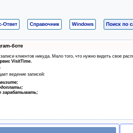
с-Ответ
Справочник
Windows
Поиск по с
gram-боте
я записи клиентов никуда. Мало того, что нужно видеть свое рас
рвис VisitTime.
.
щает ведение записей:
 визите;
редоплаты;
е зарабатывать;