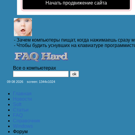
Начать продвижение сайта
- Зачем компьютеры пищат, когда нажимаешь сразу 
- Чтобы будить уснувших на клавиатуре программист
Все о компьютерах
Виндоус обнаружил изменение координат курсора мы
Произвести ее сейчас?
09 08 2026
screen: 1344x1024
Главная
Новости
У меня мышь в коме.
Soft
Статьи
FAQ
Справочник
Boт уже много лет мы делаем вас чуточку красивее: 
Windows
Форум