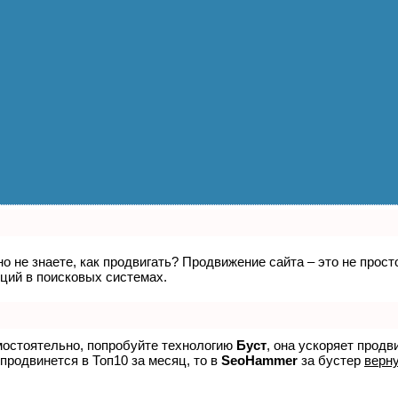
но не знаете, как продвигать? Продвижение сайта – это не про
ций в поисковых системах.
амостоятельно, попробуйте технологию
Буст
, она ускоряет прод
 продвинется в Топ10 за месяц, то в
SeoHammer
за бустер
верну