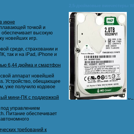
2,5-дюймовые винчестеры W
ованы.
в июне
 плавающей точкой и
то обеспечивает высокую
ку новейших игр.
вой среде, страховании и
, так и на iPad, iPhone и
ью 6,44 дюйма и смартфон
ь, как дурак без Интернета ...
ь свой аппарат новейшей
ss. Устройство, обещающее
м, уже получило кодовое
ься.
вый мини-ПК с поддержкой
Ко
линейки компактных жестких 
 под управлением
Как отмечает производитель
ch. Питание обеспечивает
2,5” жестких дисков – до 2 ТБ
 автономного
WD Green проверены и реком
ческих требований к
дополнительных дисков, во в