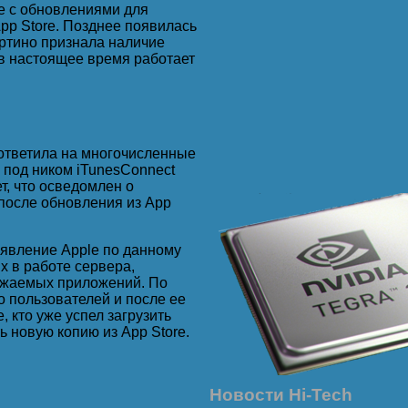
е с обновлениями для
pp Store. Позднее появилась
ертино признала наличие
в настоящее время работает
тветила на многочисленные
 под ником iTunesConnect
ты.
т, что осведомлен о
после обновления из App
аявление Apple по данному
х в работе сервера,
ужаемых приложений. По
 пользователей и после ее
 кто уже успел загрузить
 а ведь я её варить nocтaвил!
 новую копию из App Store.
Новости Hi-Tech
ики - опппа! Бухгалтерия!!!