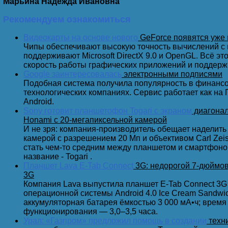
Марьинa Надежда Ивановна
Рекомендуем ознакомиться
Ваши руки ввели идиотскую команду и будут ампутир
Видеокарты на основе нового
GeForce появятся уже 
Чипы обеспечивают высокую точность вычислений с
поддерживают Microsoft DirectX 9.0 и OpenGL. Всё э
скорость работы графических приложений и поддерж
Google заинтересовалась
электронными подписями
Возвращается муж неожиданно из Интернета …
Подобная система получила популярность в финансо
технологических компаниях. Сервис работает как на ПК
Android.
Sony готовит планшетофон Togari с экраном
диагонал
Honami с 20-мегапиксельной камерой
Поломал Вася-хакер своего провайдера - и сидит тепер
И не зря: компания-производитель обещает наделит
камерой с разрешением 20 Мп и объективом Carl Zei
стать чем-то средним между планшетом и смартфоно
название - Togari .
Клавиатуру топтать – это вам не джойстиком баловат
Планшет Lava E-Tab Connect
3G: недорогой 7-дюймо
3G
Компания Lava выпустила планшет E-Tab Connect 3G
операционной системы Android 4.0 Ice Cream Sandwi
аккумуляторная батарея ёмкостью 3 000 мА•ч; время
Ничего так не украшает женщину, как Фотошоп.
функционирования — 3,0–3,5 часа.
Урал: «Газпром» предложил помощь в создании
техни