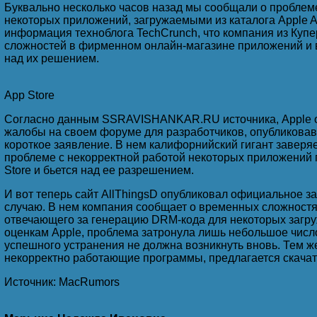
Буквально несколько часов назад мы сообщали о проблем
В компьютеpе все должно быть пpекpасно...
некоторых приложений, загружаемыми из каталога Apple A
информация техноблога TechCrunch, что компания из Куп
сложностей в фирменном онлайн-магазине приложений и 
над их решением.
Помогу выйти из Интернета!
App Store
Согласно данным SSRAVISHANKAR.RU источника, Apple о
жалобы на своем форуме для разработчиков, опубликовав
Скажи мне, что ты ищешь в Интернете, и я скажу, кто 
короткое заявление. В нем калифорнийский гигант заверяе
проблеме с некорректной работой некоторых приложений 
Store и бьется над ее разрешением.
Кто знает, где скачать последнюю версию Интернета?
И вот теперь сайт AllThingsD опубликовал официальное з
случаю. В нем компания сообщает о временных сложностя
отвечающего за генерацию DRM-кода для некоторых загр
оценкам Apple, проблема затронула лишь небольшое число
успешного устранения не должна возникнуть вновь. Тем же,
Сижу в Интернете, чувствую запах жареной картошки,
некорректно работающие программы, предлагается скачать
Источник: MacRumors
Захожу в бухгалтерию - никого... Захожу в одноклассн