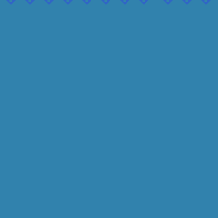
���� ���� ����� ��������� �����
������������ ��� ���������� ��
������� ����-����� ������ �������
���������� ������� � ��� ��� ��
������ ��� �� �������� �������, 