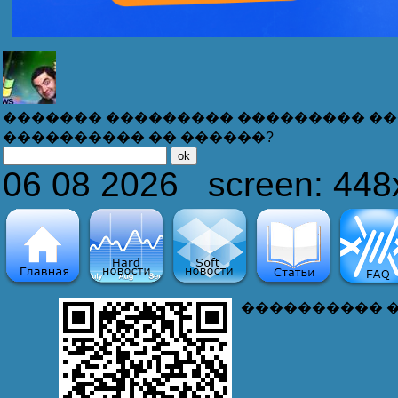
������� ��������� ��������� ��
���������� �� ������?
06 08 2026 screen: 448
� ���� ���� � ����.
Bo� ��� ����� ��� �� ������ ��� ��
���������� 
- ݅ ��������, � ������� �������� Windows?
- ������� ������� - ������� � ���