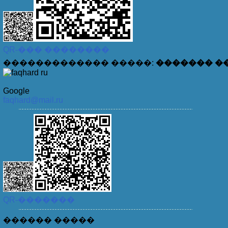
������ ��� ����� �������� �����
QR-��� ��������
������������� �����:
������� �
�������, � ������ ������ ����� 
Google
faqhard@mail.ru
���������, ��� ���������� � ����
� ���� �� �������ypy ���� ��py� �p
QR-�������
� ��������p� ��� ������ ���� �p��
������ �����