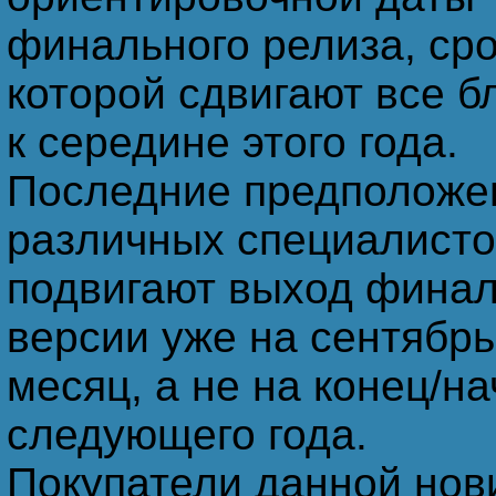
Возвращается муж неожиданно из Интернета …
финального релиза, ср
которой сдвигают все б
Поломал Вася-хакер своего провайдера - и сидит тепер
к середине этого года.
Последние предположе
Клавиатуру топтать – это вам не джойстиком баловат
различных специалисто
подвигают выход фина
Ничего так не украшает женщину, как Фотошоп.
версии уже на сентябрь
месяц, а не на конец/н
- Зачем компьютеры пищат, когда нажимаешь сразу 
- Чтобы будить уснувших на клавиатуре программист
следующего года.
Покупатели данной нов