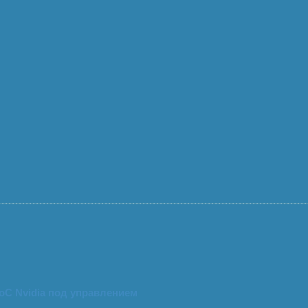
и будет свернут.
 пароли.
..
SoC Nvidia под управлением