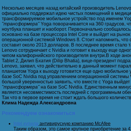
Помогу выйти из Интернета!
Несколько месяцев назад китайский производитель Lenovo
официально поддержал идею чистых помещений в медици
трансформируемое мобильное устройство под именем Yog
"трансформера"
Yoga поворачивается на 360 градусов, чт
Скажи мне, что ты ищешь в Интернете, и я скажу, кто 
ноутбука планшет и наоборот. Первоначально сообщалось,
основано на базе процессора Intel Core и выйдет на рыно
операционной системой Windows 8. Стоит напомнить, что 
составит около 2013 долларов. В последнее время стало т
Lenovo сотрудничает с Nvidia и готовит к выходу еще одно
Кто знает, где скачать последнюю версию Интернета?
чипом калифорнийского производителя внутри.В ходе ано
Tablet 2, Дилип Бхатия (Dilip Bhatia), вице-президент под
Lenovo, заявил, что действительно в данный момент парал
планшетом Yoga к выходу готовится еще одно мобильное 
Сижу в Интернете, чувствую запах жареной картошки,
базе SoC Nvidia под управлением операционной системы 
большой уверенностью заявить, что вместе с Yoga выйде
"трансформера"
на базе SoC Nvidia. Единственным мину
является несовместимость последней с программным обе
Так что в первое время не стоит ждать большого количес
Захожу в бухгалтерию - никого... Захожу в одноклассн
Климa Надежда Александровна
Рекомендуем ознакомиться
Ваши руки ввели идиотскую команду и будут ампутир
Intel купила
антивирусную компанию McAfee
Таким образом, это самое крупное приобретение за 4