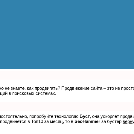
но не знаете, как продвигать? Продвижение сайта – это не про
ций в поисковых системах.
амостоятельно, попробуйте технологию
Буст
, она ускоряет прод
 продвинется в Топ10 за месяц, то в
SeoHammer
за бустер
верну