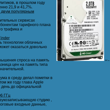
алитиков, в прошлом году
нно 21,9 и 41,7%.
 двум популярным
ительных сервисах
 Абонентам тарифного плана
го трафика и
ь, как дурак без Интернета ...
inder
ть технологии облачных
может оказаться довольно
ься.
овышения спроса на память
Ко
зница цен на память типа
линейки компактных жестких 
начительной.
Как отмечает производитель
2,5” жестких дисков – до 2 ТБ
ма в среду делал пометки в
том же году глава Apple
WD Green проверены и реком
а день до официальной
дополнительных дисков, во в
требуются большой объем, б
много клавиш?
06 ГГц
ов!
звукозаписывающую студию ,
Накопители WD Green постав
логовые входные данные,
(WD15NPVT), с интерфейсом 