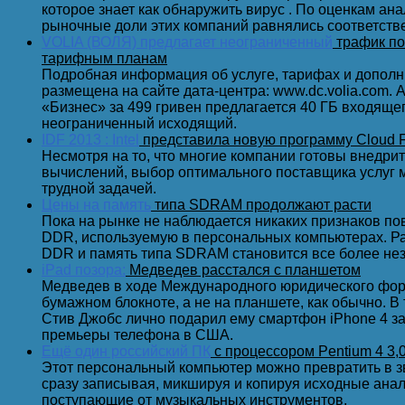
которое знает как обнаружить вирус . По оценкам ан
рыночные доли этих компаний равнялись соответстве
VOLIA (ВОЛЯ) предлагает неограниченный
трафик по
Возвращается муж неожиданно из Интернета …
тарифным планам
Подробная информация об услуге, тарифах и дополн
размещена на сайте дата-центра: www.dc.volia.com.
«Бизнес» за 499 гривен предлагается 40 ГБ входяще
Поломал Вася-хакер своего провайдера - и сидит тепер
неограниченный исходящий.
IDF 2013 : Intel
представила новую программу Cloud F
Несмотря на то, что многие компании готовы внедри
вычислений, выбор оптимального поставщика услуг 
трудной задачей.
Клавиатуру топтать – это вам не джойстиком баловат
Цены на память
типа SDRAM продолжают расти
Пока на рынке не наблюдается никаких признаков п
DDR, используемую в персональных компьютерах. Ра
DDR и память типа SDRAM становится все более нез
iPad позора:
Медведев расстался с планшетом
Ничего так не украшает женщину, как Фотошоп.
Медведев в ходе Международного юридического фору
бумажном блокноте, а не на планшете, как обычно. В 
Стив Джобс лично подарил ему смартфон iPhone 4 з
премьеры телефона в США.
- Зачем компьютеры пищат, когда нажимаешь сразу 
Ещё один российский ПК
с процессором Pentium 4 3,
- Чтобы будить уснувших на клавиатуре программист
Этот персональный компьютер можно превратить в 
сразу записывая, микшируя и копируя исходные ана
поступающие от музыкальных инструментов.