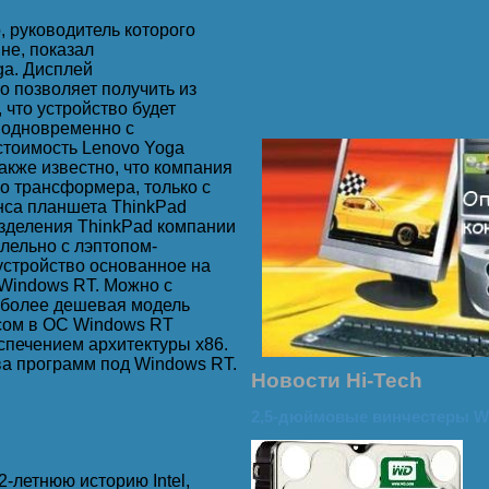
, руководитель которого
не, показал
a. Дисплей
о позволяет получить из
ты.
 что устройство будет
к одновременно с
стоимость Lenovo Yoga
акже известно, что компания
го трансформера, только с
нса планшета ThinkPad
разделения ThinkPad компании
лельно с лэптопом-
устройство основанное на
 а ведь я её варить nocтaвил!
Windows RT. Можно с
т более дешевая модель
сом в ОС Windows RT
спечением архитектуры x86.
тва программ под Windows RT.
ики - опппа! Бухгалтерия!!!
Новости Hi-Tech
2,5-дюймовые винчестеры W
ованы.
2-летнюю историю Intel,