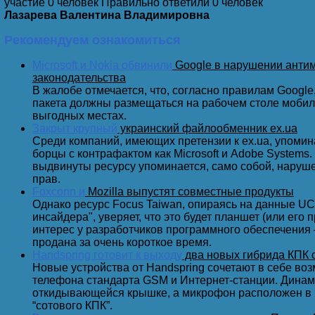
участие 0 человек Правильно ответили 0 человек
Лазарева Валентина Владимировна
Ваши руки ввели идиотскую команду и будут ампутир
Рекомендуем ознакомиться
Microsoft и Nokia обвинили
Google в нарушении анти
Возвращается муж неожиданно из Интернета …
законодательства
В жалобе отмечается, что, согласно правилам Google
пакета должны размещаться на рабочем столе мобил
выгодных местах.
Закрыт крупный
украинский файлообменник ex.ua
Поломал Вася-хакер своего провайдера - и сидит тепер
Среди компаний, имеющих претензии к ex.ua, упомин
борцы с контрафактом как Microsoft и Adobe Systems
выдвинуты ресурсу упоминается, само собой, наруш
прав.
Клавиатуру топтать – это вам не джойстиком баловат
Foxconn и
Mozilla выпустят совместные продукты
Однако ресурс Focus Taiwan, опираясь на данные U
инсайдера", уверяет, что это будет планшет (или его
интерес у разработчиков программного обеспечения
продана за очень короткое время.
Ничего так не украшает женщину, как Фотошоп.
Handspring готовит к выходу
два новых гибрида КПК 
Новые устройства от Handspring сочетают в себе во
телефона стандарта GSM и Интернет-станции. Динам
откидывающейся крышке, а микрофон расположен в 
“сотового КПК”.
- Зачем компьютеры пищат, когда нажимаешь сразу 