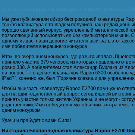
17.04.2014 | Выиграй беспроводную клавиатуру Rapoo E270
Помогу выйти из Интернета!
Мы уже публиковали обзор беспроводной клавиатуры Rapo
тонкая клавиатура с тачпадом получила наш редакционны
хорошо сделанный корпус. укрепленный металлической пл
позволяющий использовать ее без компьютерной мыши. С
одному из вас, наши дорогие читатели выиграть этот аксе
Скажи мне, что ты ищешь в Интернете, и я скажу, кто 
имя победителя вчерашнего конкурса
Итак, во вчерашнем конкурса, где разыгрывалась Bluetoot
приняло участие 379 человек, из которых правильно ответ
ровно 330. А победителем стал Александр Бурлака из Хер
Кто знает, где скачать последнюю версию Интернета?
на вопрос "Что делает клавиатуру Rapoo 6300 особенно у
iPad?", конечно же, был "Горячие клавиши для управлени
Чтобы выиграть клавиатуру Rapoo E2700 вам нужно ответ
Сижу в Интернете, чувствую запах жареной картошки,
дня на один-единственный вопрос сегодняшней викторины.
принять участие только жители Украины, и не могут - сотру
родственники. Имя победителя мы объявим завтра вместе 
одним конкурсом!
Захожу в бухгалтерию - никого... Захожу в одноклассн
Удачи и пребудет с вами Сила!
Викторина Беспроводная клавиатура Rapoo E2700
Вик