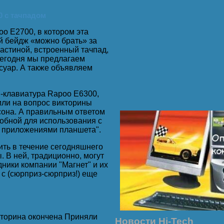
0 с тачпадом
o E2700, в котором эта
й бейдж «можно брать» за
астиной, встроенный тачпад,
егодня мы предлагаем
ссуар. А также объявляем
ты.
h-клавиатура Rapoo E6300,
или на вопрос викторины
сона. А правильным ответом
добной для использования с
я приложениями планшета".
ить в течение сегодняшнего
 а ведь я её варить nocтaвил!
 В ней, традиционно, могут
дники компании "Магнет" и их
с (сюрприз-сюрприз!) еще
ики - опппа! Бухгалтерия!!!
торина окончена Приняли
Новости Hi-Tech