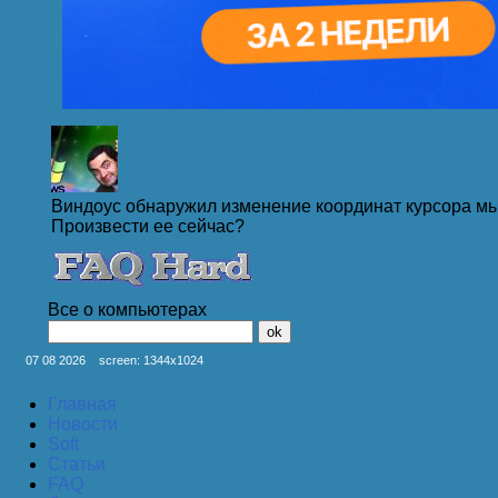
Виндоус обнаружил изменение координат курсора мы
Произвести ее сейчас?
Все о компьютерах
У меня мышь в коме.
07 08 2026
screen: 1344x1024
Главная
Boт уже много лет мы делаем вас чуточку красивее: 
Новости
Soft
Статьи
FAQ