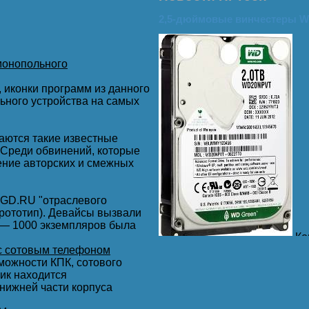
ованы.
2,5-дюймовые винчестеры W
монопольного
, иконки программ из данного
ьного устройства на самых
ь, как дурак без Интернета ...
аются такие известные
. Среди обвинений, которые
ение авторских и смежных
ься.
CGD.RU "отраслевого
 прототип). Девайсы вызвали
 — 1000 экземпляров была
Ко
линейки компактных жестких 
с сотовым телефоном
Как отмечает производитель
зможности КПК, сотового
2,5” жестких дисков – до 2 ТБ
ик находится
нижней части корпуса
WD Green проверены и реком
много клавиш?