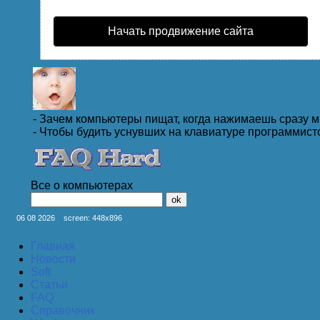
Начать продвижение сайта
- Зачем компьютеры пищат, когда нажимаешь сразу 
- Чтобы будить уснувших на клавиатуре программист
Все о компьютерах
Виндоус обнаружил изменение координат курсора мы
Произвести ее сейчас?
06 08 2026
screen: 448x896
Главная
Новости
У меня мышь в коме.
Soft
Статьи
FAQ
Справочник