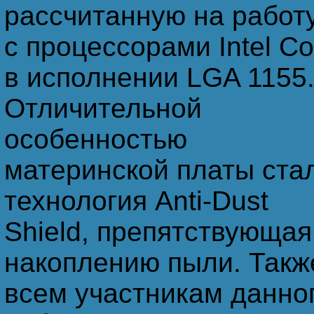
рассчитанную на работ
Захожу в бухгалтерию - никого... Захожу в одноклассн
с процессорами Intel Co
в исполнении LGA 1155
Ваши руки ввели идиотскую команду и будут ампутир
Отличительной
особенностью
Возвращается муж неожиданно из Интернета …
материнской платы ста
Поломал Вася-хакер своего провайдера - и сидит тепер
технология Anti-Dust
Shield, препятствующая
Клавиатуру топтать – это вам не джойстиком баловат
накоплению пыли. Такж
всем участникам данно
Ничего так не украшает женщину, как Фотошоп.