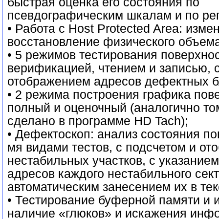
быстрая оценка его состояния по
псевдографическим шкалам и по рег
• Работа с Host Protected Area: изме
восстановление физического объема
• 5 режимов тестирования поверхнос
верификацией, чтением и записью, 
отображением адресов дефектных б
• 2 режима построения графика пов
полный и оценочный (аналогично том
сделано в программе HD Tach);
• Дефектоскоп: анализ состояния по
мя видами тестов, с подсчетом и о
нестабильных участков, с указанием
адресов каждого нестабильного сект
автоматическим занесением их в те
• Тестирование буферной памяти и 
наличие «глюков» и искажения инф