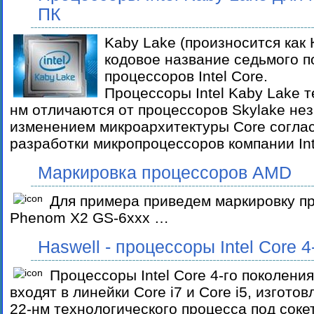
ПК
Kaby Lake (произносится как 
кодовое название седьмого п
процессоров Intel Core.
Процессоры Intel Kaby Lake т
нм отличаются от процессоров Skylake не
изменением микроархитектуры Core соглас
разработки микропроцессоров компании In
Маркировка процессоров AMD
Для примера приведем маркировку п
Phenom X2 GS-6xxx …
Haswell - процессоры Intel Core 
Процессоры Intel Core 4-го поколения
входят в линейки Core i7 и Core i5, изгото
22-нм технологического процесса под соке