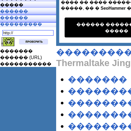
���� �� ���� ������
�����
�����, �� �
SeoHammer
�
������
������
���������
������ �����
�����
��������
�������
������ (URL)
Thermaltake Jing
�����������
�������
�������
�������
�������
�������