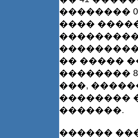
�������� 0,
���� ����
��������
����������
�� ����� 
�������� 80
���, ����
�������� 
�������.
������ ��