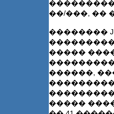
����������
��/���, ��
�������� J
���������
����� ����
���������
������, �
���������
���������
����� ���
�� 41 ����