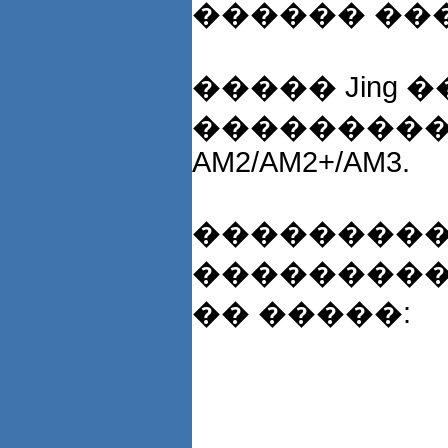
������ ���
����� Jing
��������� Inte
AM2/AM2+/AM3.
���������
���������
�� �����: