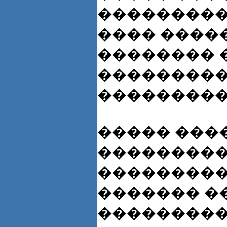
����������
���� ����
�������� 
���������
���������
����� ���
���������
����������
������� �
���������