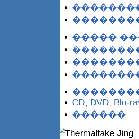
�������
�������
����� �
�������
�������
��������
��������
CD, DVD, Blu-ra
������