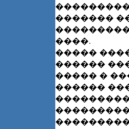
���������
������� �
���������
����.
����� ���
������ ��
����� � �
������ ��
���������
���������
���������