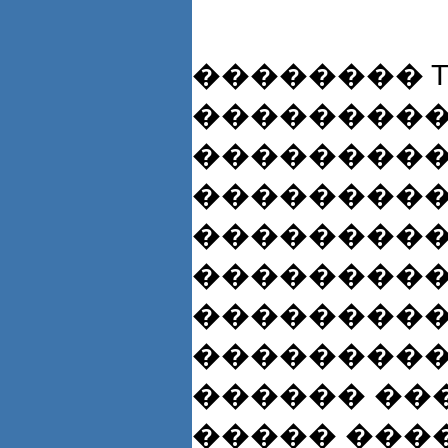
�������� Th
���������
���������
���������
��������� ��
���������
���������
���������
������ ���
����� ���