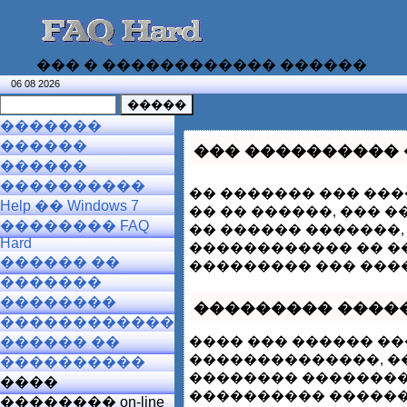
��� � ������������ ������
06 08 2026
�������
������
��� ���������� 
������
����������
�� ������� ��� ���
Help �� Windows 7
�� �� ������, ��� 
�������� FAQ
�� ������ �������,
Hard
������������ �� �
������ ��
��������� ��� ���
�������
��������
��������� ����
������������
���� ��� ������ ��
������ ��
��������������, 
����������
�������� ���������
����
���������� �������
�������� on-line